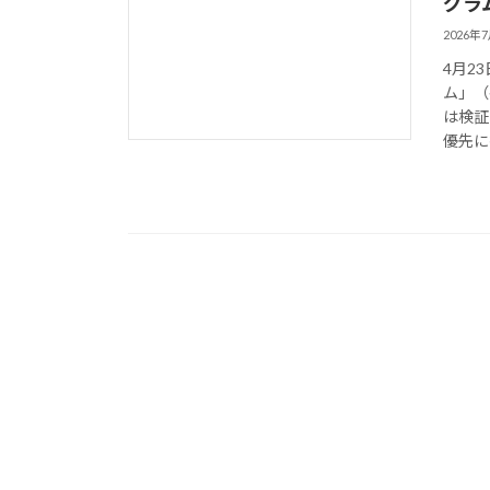
グラ
2026年
4月2
ム」（
は検証
優先に損