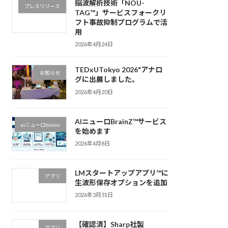
脳波解析技術「NOU-
プレスリリース
TAG™」サービスフォークリ
フト事故抑制プログラムで活
用
2026年4月24日
TEDxUTokyo 2026"アナロ
お知らせ
グに出展しました。
2026年4月20日
AIニューロBrainZ™サービス
aiニューロbrainz
を始めます
2026年4月8日
LMスタートアップアプリ™に
アプリ
生波形保存オプションを追加
2026年3月31日
【確認済】Sharp社製
アプリ