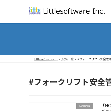
コ
ナ
ン
ビ
テ
ゲ
ン
ー
ツ
シ
へ
ョ
ス
ン
キ
に
ッ
移
プ
動
Littlesoftware inc.
投稿一覧
#フォークリフト安全管
#フォークリフト安全
「N
NOU-TAG