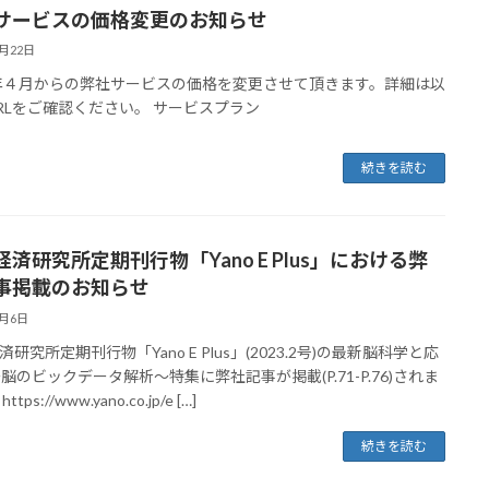
サービスの価格変更のお知らせ
3月22日
3年４月からの弊社サービスの価格を変更させて頂きます。詳細は以
RLをご確認ください。 サービスプラン
続きを読む
経済研究所定期刊行物「Yano E Plus」における弊
事掲載のお知らせ
3月6日
研究所定期刊行物「Yano E Plus」(2023.2号)の最新脳科学と応
)～脳のビックデータ解析～特集に弊社記事が掲載(P.71-P.76)されま
tps://www.yano.co.jp/e […]
続きを読む