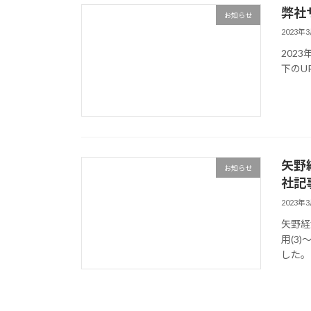
弊社
お知らせ
2023年
202
下のU
矢野
お知らせ
社記
2023年
矢野経済
用(3
した。 ht