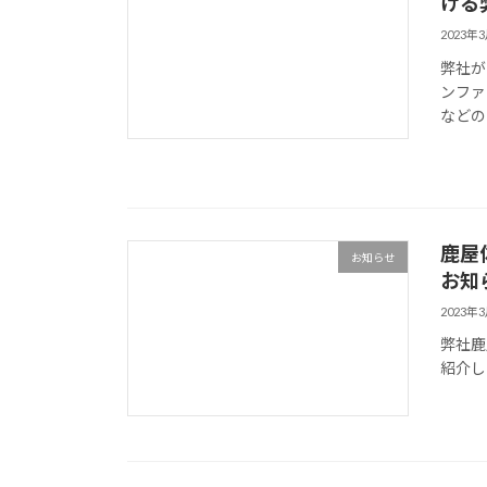
ける
2023年
弊社が国
ンファ
などの
鹿屋
お知らせ
お知
2023年
弊社鹿
紹介し