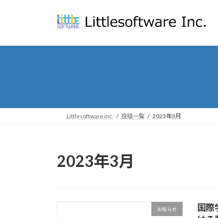
コ
ナ
ン
ビ
テ
ゲ
ン
ー
ツ
シ
へ
ョ
ス
ン
キ
に
ッ
移
プ
動
Littlesoftware inc.
投稿一覧
2023年3月
2023年3月
国際学
お知らせ