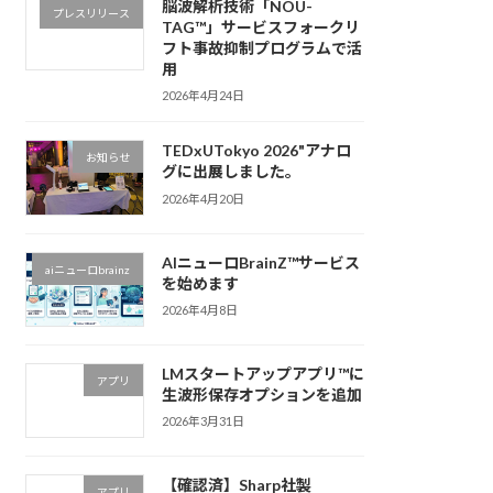
脳波解析技術「NOU-
プレスリリース
TAG™」サービスフォークリ
フト事故抑制プログラムで活
用
2026年4月24日
TEDxUTokyo 2026"アナロ
お知らせ
グに出展しました。
2026年4月20日
AIニューロBrainZ™サービス
aiニューロbrainz
を始めます
2026年4月8日
LMスタートアップアプリ™に
アプリ
生波形保存オプションを追加
2026年3月31日
【確認済】Sharp社製
アプリ